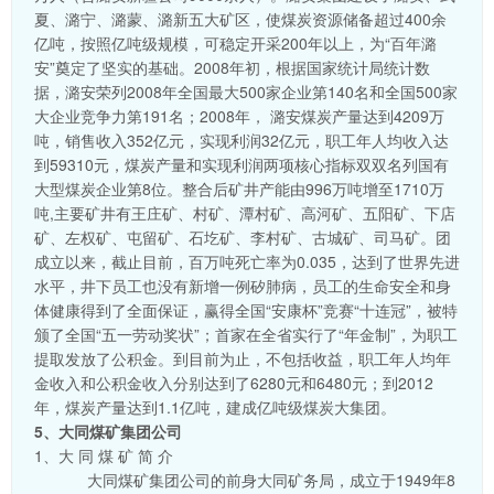
夏、潞宁、潞蒙、潞新五大矿区，使煤炭资源储备超过400余
亿吨，按照亿吨级规模，可稳定开采200年以上，为“百年潞
安”奠定了坚实的基础。2008年初，根据国家统计局统计数
据，潞安荣列
2008
年全国最大
500
家企业第
140
名和全国
500
家
大企业竞争力第
191
名；
2008
年， 潞安煤炭产量达到4209万
吨，销售收入352亿元，实现利润32亿元，职工年人均收入达
到59310元，煤炭产量和实现利润两项核心指标双双名列国有
大型煤炭企业第8位。整合后矿井产能由
996
万吨增至
1710
万
吨,主要矿井有王庄矿、村矿、潭村矿、高河矿、五阳矿、下店
矿、左权矿、屯留矿、石圪矿、李村矿、古城矿、司马矿。团
成立以来，截止目前，百万吨死亡率为0.035，达到了世界先进
水平，井下员工也没有新增一例矽肺病，员工的生命安全和身
体健康得到了全面保证，赢得全国“安康杯”竞赛“十连冠”，被特
颁了全国“五一劳动奖状”；首家在全省实行了“年金制”，为职工
提取发放了公积金。到目前为止，不包括收益，职工年人均年
金收入和公积金收入分别达到了6280元和6480元；到2012
年，煤炭产量达到1.1亿吨，建成亿吨级煤炭大集团。
5
、大同煤矿集团公司
1、大 同 煤 矿 简 介
大同煤矿集团公司的前身大同矿务局，成立于
1949
年
8