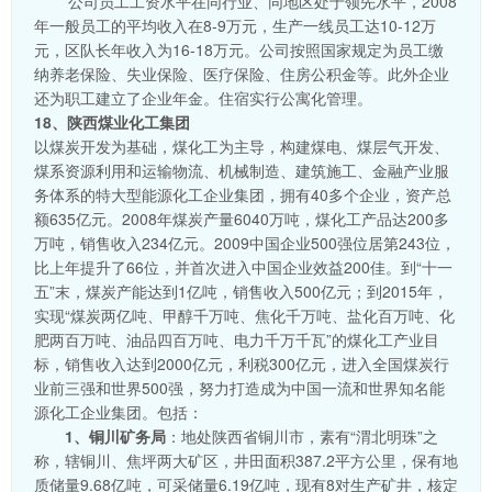
公司员工工资水平在同行业、同地区处于领先水平，
2008
年一般员工的平均收入在
8-9
万元，生产一线员工达
10-12
万
元，区队长年收入为
16-18
万元。公司按照国家规定为员工缴
纳养老保险、失业保险、医疗保险、住房公积金等。此外企业
还为职工建立了企业年金。住宿实行公寓化管理。
18
、陕西煤业化工集团
以煤炭开发为基础，煤化工为主导，构建煤电、煤层气开发、
煤系资源利用和运输物流、机械制造、建筑施工、金融产业服
务体系的特大型能源化工企业集团，拥有
40
多个企业，资产总
额
635
亿元。
2008
年煤炭产量
6040
万吨，煤化工产品达
200
多
万吨，销售收入
234
亿元。
2009
中国企业
500
强位居第
243
位，
比上年提升了
66
位，并首次进入中国企业效益
200
佳。到“十一
五”末，煤炭产能达到
1
亿吨，销售收入
500
亿元；到
2015
年，
实现“煤炭两亿吨、甲醇千万吨、焦化千万吨、盐化百万吨、化
肥两百万吨、油品四百万吨、电力千万千瓦”的煤化工产业目
标，销售收入达到
2000
亿元，利税
300
亿元，进入全国煤炭行
业前三强和世界
500
强，努力打造成为中国一流和世界知名能
源化工企业集团。包括：
1
、铜川矿务局
：地处陕西省铜川市，素有“渭北明珠”之
称，辖铜川、焦坪两大矿区，井田面积
387.2
平方公里，保有地
质储量
9.68
亿吨，可采储量
6.19
亿吨，现有
8
对生产矿井，核定