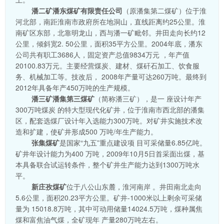
潘二矿
潘东煤矿有限责任公司
（原潘集第二煤矿）位于淮
河北部，南距淮南市政府所在地洞山，直线距离约
25
公里。淮
南矿区东部，北靠明龙山，西与潘一矿毗邻。井田走向长约
12
公里，倾斜宽
2. 50
公里，面积
35
平方公里。
2004
年底，潘东
公司共有职工
3686
人，固定资产总值
9834
万元 ，年产值
20100.83
万元。主要经营煤炭、建材、煤矸石加工、饮食服
务、机械加工等。技改后，
2008
年产量可达
260
万吨。最终到
2012
年具备年产
450
万吨的生产规模。
潘三矿
潘集第三煤矿
（简称潘三矿），是一 座设计年产
300
万吨煤炭 的特大型现代化矿井，位于淮南市西北部的潘集
区，配套选煤厂设计年入选能力
300
万吨。对矿井实施技术改
造和扩建，使矿井形成
500
万吨
/
年生产能力。
张集煤矿
是国家“九五”重点建设项 目可采储量
6.85
亿吨。
矿井年设计能力为
400
万吨，
2009
年
10
月
5
日首采面出煤，基
本具备联合试运转条件，整个矿井生产能力达到
1300
万吨水
平。
新庄孜煤矿
位于八公山东麓，淮河南岸 。井田南北走向
5.6
公里，面积
20.23
平方公里。矿井
-1000
米以上剩余可采储
量为
15018.8
万吨，其中可动用储量
14024.5
万吨，煤种属焦
煤和富焦油气煤，全矿现年 产量
280
万吨左右。