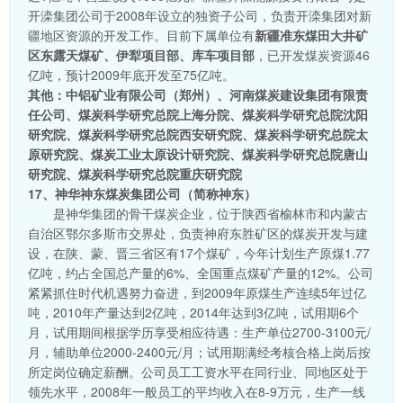
开滦集团公司于
2008
年设立的独资子公司，负责开滦集团对新
疆地区资源的开发工作。目前下属单位有
新疆准东煤田大井矿
区东露天煤矿、伊犁项目部、库车项目部
，已开发煤炭资源
46
亿吨，预计
2009
年底开发至
75
亿吨。
其他：中铝矿业有限公司（郑州）、河南煤炭建设集团有限责
任公司、煤炭科学研究总院上海分院、煤炭科学研究总院沈阳
研究院、煤炭科学研究总院西安研究院、煤炭科学研究总院太
原研究院、煤炭工业太原设计研究院、煤炭科学研究总院唐山
研究院、煤炭科学研究总院重庆研究院
17
、神华神东煤炭集团公司（简称神东）
是神华集团的骨干煤炭企业，位于陕西省榆林市和内蒙古
自治区鄂尔多斯市交界处，负责神府东胜矿区的煤炭开发与建
设，在陕、蒙、晋三省区有
17
个煤矿，今年计划生产原煤
1.77
亿吨，约占全国总产量的
6%
、全国重点煤矿产量的
12%
。公司
紧紧抓住时代机遇努力奋进，到
2009
年原煤生产连续
5
年过亿
吨，
2010
年产量达到
2
亿吨，
2014
年达到
3
亿吨，试用期
6
个
月，试用期间根据学历享受相应待遇：生产单位
2700-3100
元
/
月，辅助单位
2000-2400
元
/
月；试用期满经考核合格上岗后按
所定岗位确定薪酬。公司员工工资水平在同行业、同地区处于
领先水平，
2008
年一般员工的平均收入在
8-9
万元，生产一线