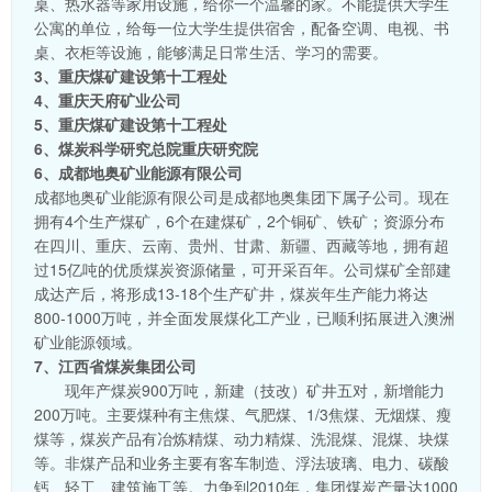
桌、热水器等家用设施，给你一个温馨的家。不能提供大学生
公寓的单位，给每一位大学生提供宿舍，配备空调、电视、书
桌、衣柜等设施，能够满足日常生活、学习的需要。
3
、重庆煤矿建设第十工程处
4
、重庆天府矿业公司
5
、重庆煤矿建设第十工程处
6
、煤炭科学研究总院重庆研究院
6
、成都地奥矿业能源有限公司
成都地奥矿业能源有限公司是成都地奥集团下属子公司。现在
拥有
4
个生产煤矿，
6
个在建煤矿，
2
个铜矿、铁矿；资源分布
在四川、重庆、云南、贵州、甘肃、新疆、西藏等地，拥有超
过
15
亿吨的优质煤炭资源储量，可开采百年。公司煤矿全部建
成达产后，将形成
13-18
个生产矿井，煤炭年生产能力将达
800-1000
万吨，并全面发展煤化工产业，已顺利拓展进入澳洲
矿业能源领域。
7
、江西省煤炭集团公司
现年产煤炭
900
万吨，新建（技改）矿井五对，新增能力
200
万吨。主要煤种有主焦煤、气肥煤、
1/3
焦煤、无烟煤、瘦
煤等，煤炭产品有冶炼精煤、动力精煤、洗混煤、混煤、块煤
等。非煤产品和业务主要有客车制造、浮法玻璃、电力、碳酸
钙、轻工、建筑施工等。力争到
2010
年，集团煤炭产量达
1000