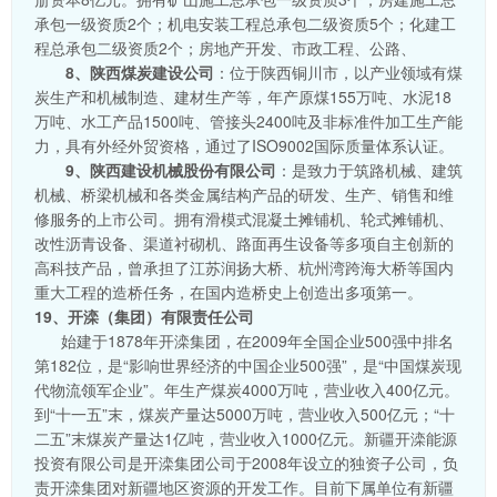
承包一级资质
2
个；机电安装工程总承包二级资质
5
个；化建工
程总承包二级资质
2
个；房地产开发、市政工程、公路、
8
、陕西煤炭建设公司
：位于陕西铜川市，以产业领域有煤
炭生产和机械制造、建材生产等，年产原煤
155
万吨、水泥
18
万吨、水工产品
1500
吨、管接头
2400
吨及非标准件加工生产能
力，具有外经外贸资格，通过了
ISO9002
国际质量体系认证。
9
、陕西建设机械股份有限公司
：是致力于筑路机械、建筑
机械、桥梁机械和各类金属结构产品的研发、生产、销售和维
修服务的上市公司。拥有滑模式混凝土摊铺机、轮式摊铺机、
改性沥青设备、渠道衬砌机、路面再生设备等多项自主创新的
高科技产品，曾承担了江苏润扬大桥、杭州湾跨海大桥等国内
重大工程的造桥任务，在国内造桥史上创造出多项第一。
19
、开滦（集团）有限责任公司
始建于
1878
年开滦集团，在
2009
年全国企业
500
强中排名
第
182
位，是“影响世界经济的中国企业
500
强”，是“中国煤炭现
代物流领军企业”。年生产煤炭
4000
万吨，营业收入
400
亿元。
到“十一五”末，煤炭产量达
5000
万吨，营业收入
500
亿元；“十
二五”末煤炭产量达
1
亿吨，营业收入
1000
亿元。新疆开滦能源
投资有限公司是开滦集团公司于
2008
年设立的独资子公司，负
责开滦集团对新疆地区资源的开发工作。目前下属单位有新疆